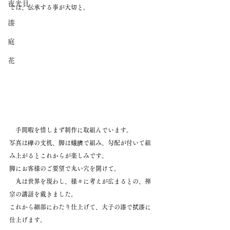
夜光貝
では、伝承する事が大切と。
漆
庭
花
　手間暇を惜しまず制作に取組んでいます。
写真は欅の文机、脚は蟻臍で組み、勾配が付いて組
み上がるとこれからが楽しみです。
脚にお客様のご要望で丸い穴を開けて。
　丸は世界を現わし、様々に考えが広まるとの、禅
宗の講話を戴きました。
これから細部にわたり仕上げて、大子の漆で拭漆に
仕上げます。