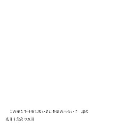
　この様な手仕事は若い者に最高の出会いで、欅の
杢目も最高の杢目