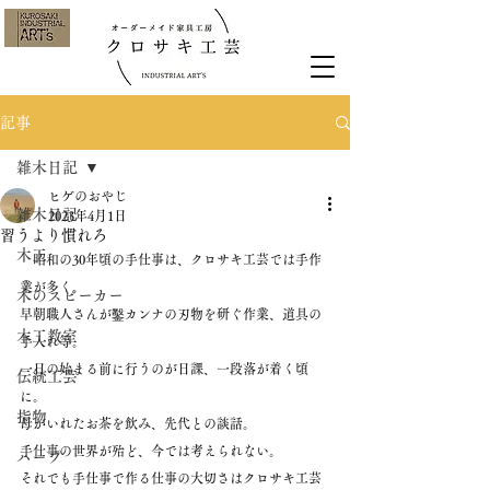
記事
雑木日記
ヒゲのおやじ
雑木日記
2023年4月1日
習うより慣れろ
木工
　昭和の30年頃の手仕事は、クロサキ工芸では手作
業が多く。
木のスピーカー
早朝職人さんが鑿カンナの刃物を研ぐ作業、道具の
木工教室
手入れ等。
一日の始まる前に行うのが日課、一段落が着く頃
伝統工芸
に。
指物
母がいれたお茶を飲み、先代との談話。
手仕事の世界が殆ど、今では考えられない。
ハープ
それでも手仕事で作る仕事の大切さはクロサキ工芸