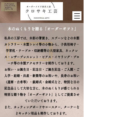
木のぬくもりを贈る「オーダーギフト」
私共の工房では、木彩の箸置き、スプーンなどの木製
カトラリー・木製トレイ等の小物から、子供用椅子・
学習机・テーブル・収納棚等の大型家具、ネックレ
ス・レザーブレスレット・ピアス・イヤリング・ブロ
ーチ等の木製アクセサリーを制作しております。
お祝い・お誕生日・記念日・ご誕生記念・ご入園・ご
入学・結婚・出産・新築等のお祝いや、長寿のお祝い
（還暦・古希等）・銀婚式・金婚式など、特別な日の
記念品として大切な方に、木のぬくもりが感じられる
特別な贈り物を「オーダーギフト」としてご提案させ
ていただいております。
また、カッティングボードやコースター、ターナーな
どキッチン用品も制作しております。