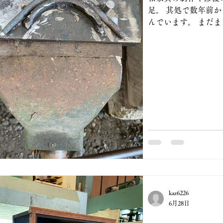
足。 其処で数年前
んでいます。 まだまだ下
もその種類は枚挙に
沢さんは、鋼に和鉄
と話をしていました
魔して 鋼を鍛える事
分で出来る範囲ではな
年やむにやまれず自分
年前から、和家具の
が無く 試行錯誤湯
んでいます。 何とか此処迄形に。 此れから研磨し
て仕上げ。 黒漆を焼き付
じて引手も様々に。
様にと。 座金も銅
金は見本です。 前回は左の帳場箪笥の引
を作りました。 今
kaz6226
家具の修復は奥が深
6月28日