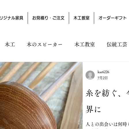
リジナル家具
お見積り・ご注文
木工教室
オーダーギフト
木工
木のスピーカー
木工教室
伝統工芸
夜光貝
漆
庭
花
kaz6226
7月2日
糸を紡ぐ、
界に
人との出会いは何時