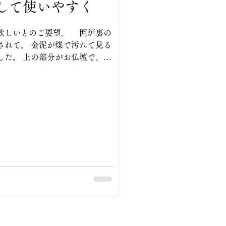
して使いやすく
欲しいとのご要望。 囲炉裏の
されて。 金泥が煤で汚れて見る
した。 上の部分がお仏壇で、下
。 今回の修復でお仏壇の中の
りでしたが 祭壇を作る事で須
に三間の柱に舟肘木、大斗、鴨
干を作る事に。 図面を書き制作
客様により形は様々です。 お
等傷んだ部分の 修復、見えない
す。 欄間引き戸は黒の漆を塗
ます。 下の戸棚の引
。 引き戸の鏡板は欅の中杢の1
り変えました。 此れも欅の柾
されての仕事で。 工房にある材
掛けています。 引き戸の框の
ら鏡板の溝のシャクリなどの加工