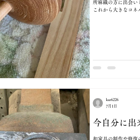
所麻織の方に出会い
これから大きなコネ
来ます。 お客様が
作る事に。 糸を紡ぐ道
する中で円盤の外側に溝を
に。 工房にある様
方を変えるとバラバラですが。 
糸を紡ぐ作業にお役
ノづくりに貢献が出
ル10本何とか此れ
味が良く 細い刃や溝
出来ました。 作る
わり、刃物も要求に
鋼を鍛えて作る事に
kaz6226
7月1日
です。
今自分に出
和家具の制作や修復