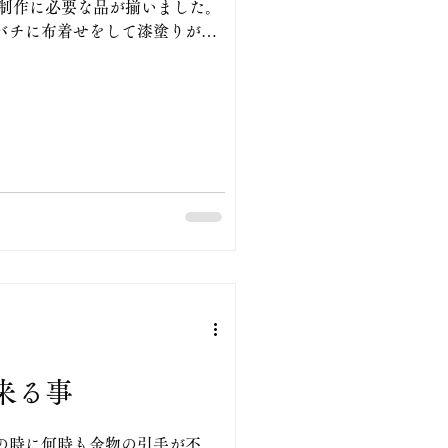
 制作に必要な品が揃いました。
バチに布着せをして漆塗りが出
用意した丸棒に合わせて円盤を
具の制作です。 制作を
付けて。 見本を参考
々な木を削り厚味も様々。 言い
此れで回転させて
に立てることを。 個性的なモ
来ればと念じつつ。 スピンド
で良いのか。 轆轤カンナの切れ
鉋等を 木工旋盤用に作ることが
ものが違うと必然的に道具も変
応じて変わります。 火造りで
。 お陰様で何時でもチャレンジ
来る事
の時に何時も金物の引手が不