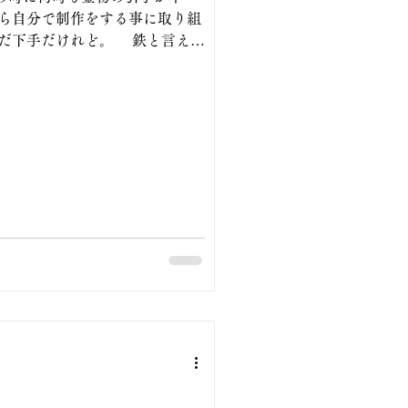
から自分で制作をする事に取り組
手だけれど。 鉄と言えど
暇が無い程多く。 刃物鍛冶の湯
を用いて 研ぎが楽に研げる様に
。 何度か湯沢さんの工房をお邪
のイロハを体験しましたが。 自
い と感じていましたが 此処数
で取り組み始めました。 数
引手味のある和家具に合う引手
沢さんが亡きあと自分で取り組
けして完成。 和家具に応
 いつかはそれ等に対応が出来る
で制作をしています。 写真の座
手
回の金物どの様に仕上がるか、
く学ぶ事ばかりです。