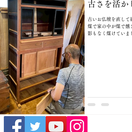
古さを活か
古いお仏壇を直して
煤で家の中が煤で燻
影もなく煤けていま
は戸棚になっている
祭壇はごく簡単な作
弥壇にして。 裏側
居。 擬宝珠付きの欄
に掛かりました。 お
仏壇の裏板や、地板
処に手間が掛かりま
り直してまた元の様に活かし
き戸、欅で作り変え
枚板。 引き出しも作
目。 お客様に信頼
料で好いものをと心
加工です。 此れか