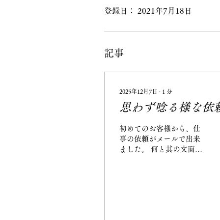
登録日： 2021年7月18日
記事
2025年12月7日
∙
1
分
思わず唸る様な依
初めてのお客様から、仕
事の依頼がメールで出来
ました。 何と其の文面
は、ご先祖様のお仏壇を
取り換えたので。 古いお
仏壇を本棚にリメイク。
サイズの計測中に、合い
見積もりとの事。 早々に
切り上げて、見積もり終