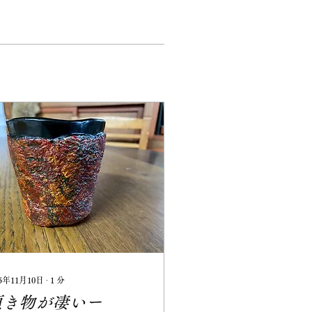
25年11月10日
∙
1
分
頂き物が凄いー