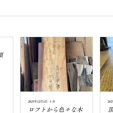
頼
2025年12月4日
∙
1
分
20
ロフトから色々な木