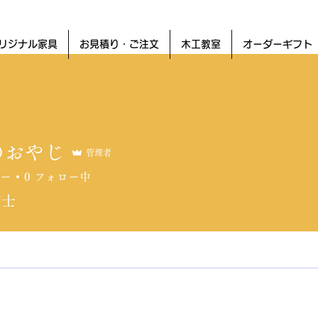
リジナル家具
お見積り・ご注文
木工教室
オーダーギフト
のおやじ
管理者
ー
0
フォロー中
芸士