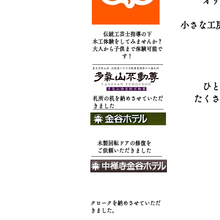
オリ
小さな工
伝統工芸士指導の下
木工体験をしてみませんか？
​大人から子供まで体験可能で
す！
ひと
たくさ
札所の机を納めさせていただ
きました
木製回転ドアの修復を
​ご依頼いただきました
​クロークを納めさせていただ
きました。