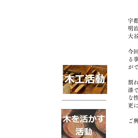
宇都
明治
大谷
今回
る事
がで
割れ
漆で
な性
更に
ご興