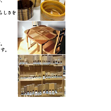
等、
らしさを
す。
ます。