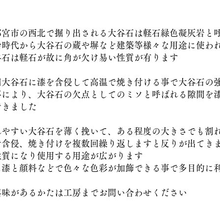
宮市の西北で掘り出される大谷石は軽石緑色凝灰岩と
時代から大谷石の蔵や塀など建築等様々な用途に使わ
石は軽石が故に角が欠け易い性質が有ります
大谷石に漆を含侵して高温で焼き付ける事で大谷石の
により、大谷石の欠点としてのミソと呼ばれる隙間を漆
きました
やすい大谷石を薄く挽いて、ある程度の大きさでも割
含侵、焼き付けを複数回繰り返しますと反りが出てきま
質になり使用する用途が広がります
漆と顔料などで色々な色彩が加飾できる事で多目的に
味があるかたは工房までお問い合わせください