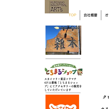
TOP
会社概要
オ
スカイツリー東京ソラマチ
4Ｆ11番地「とちまるショッ
プ」にてアクセサリーの販売を
していただいています
ク