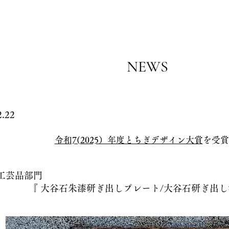
NEWS
2.22
令和7(2025）年度とちぎデザイン大賞
を受賞
品部門
大谷石朱漆研ぎ出しプレート/大谷石研ぎ出し