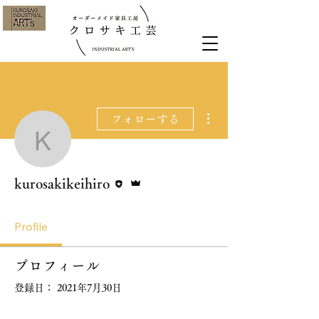
その他
フォローする
kurosakikeihiro
執筆者
管理者
kurosakikeihiro
Profile
プロフィール
登録日： 2021年7月30日