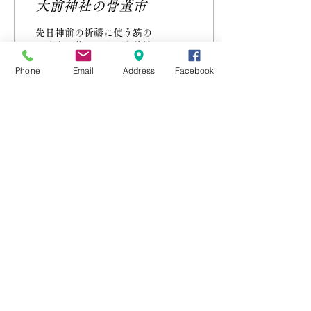
大前神社の骨董市
先日神前の祈禱に使う笏の
ご注文を戴いた際に大前神
社の骨董市のご案内を戴き
Phone
Email
Address
Facebook
ました。 画像３枚の内手前
が見本の笏、上側の２枚を
日光杉の杢目で制作をいた
しました。 お世話に成りま
した大前恵比寿神社に参拝
をして、神主さんからお祓
44
0
1
いをして戴きまして厳かな
神事。 神事の後の記念撮
影。...
2021年10月9日
∙
2
分
子供達が木と触れ合う大
切さ
クロサキ工芸では30年前か
ら幼稚園や小学校で木と触