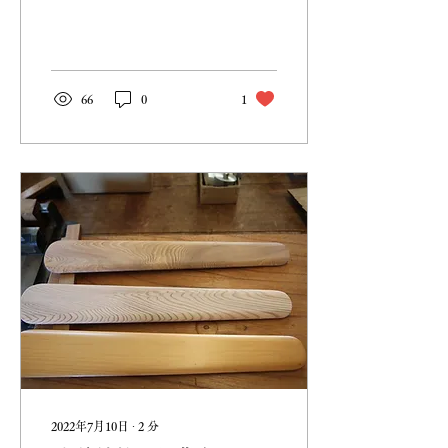
が集まる貴重な機会ですの
で、ぜひご覧ください！ 展
示販売のほか、家具のご相
談等も承っております。
DIYでわからないことがあ
66
0
1
る方は毎週土曜日に木工教
室も行っておりますので...
2022年7月10日
∙
2
分