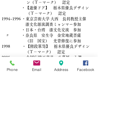
ン（Ｔ－マーク） 認定
・【遊優ドア】 栃木県優良デザイン
（Ｔ－マーク） 認定
1994~1996 ・東京芸術大学 大西 長利教授主催
漆文化源流調査ミャンマー参加
・日本・台湾 漆文化交流 参加
〃 ・奈良県 室生寺 金堂地蔵菩薩
（旧 国宝） 光背修復に参加
1998 ・【階段箪笥】 栃木県優良デザイン
（Ｔ－マーク） 認定
2005 ・全国伝統工芸品 公募展 入選
〃 ・ 【想いを創る衝立】 栃木県優良
デザイン（Ｔ－マーク） 認定
Phone
Email
Address
Facebook
2010 ・【木彩拭き漆厨子】とちぎデザイン
大賞」において優秀賞を受賞