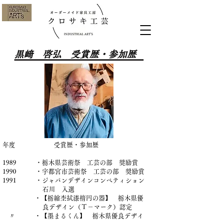
黒﨑 啓弘 受賞歴・参加歴
年度 受賞歴・参加歴
1989 ・栃木県芸術祭 工芸の部 奨励賞
1990 ・宇都宮市芸術祭 工芸の部 奨励賞
1991 ・ジャパンデザインコンペティション
石川 入選
・【栃縮杢拭漆楕円の器】 栃木県優
良デザイン（Ｔ－マーク）認定
〃 ・【墨まるくん】 栃木県優良デザイ