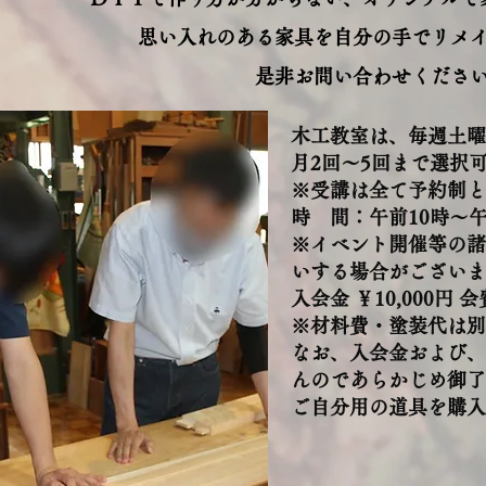
思い入れのある家具を自分の手でリメ
是非お問い合わせくださ
木工教室は、毎週土曜
月2回～5回まで選択
※受講は全て予約制と
時 間：午前10時～
※イベント開催等の諸
いする場合がございま
入会金 ￥10,000円 会
※材料費・塗装代は別
なお、入会金および、
んのであらかじめ御了
ご自分用の道具を購入