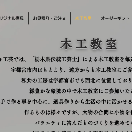
リジナル家具
お見積り・ご注文
木工教室
オーダーギフト
木 工 教 室
キ工芸では、「栃木県伝統工芸士」による木工教室を毎
宇都宮市内はもとより、遠方からも木工教室にご
私共の工房は宇都宮市でも西北に位置してお
緑豊かな環境の中で木工教室にご参加いた
手で作る事を中心に、道具作りから生活の中に活かせ
作るものは様々ですが、大物の合間に小物を
バラエティに富んだものづくりを進めて