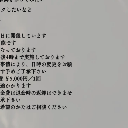
イクしたいなど
い
日に開催しています
可能です
なっております
午後4時まで実施しております
事情により、日時の変更をお願
す
予めご了承下さい
費 ￥5,000円／1回
途かかります
​
会費は退会時の返却は
できませ
承下さい
希望のかたはご相談ください