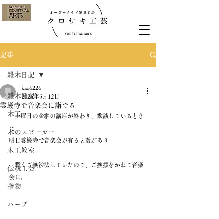
記事
雑木日記
kaz6226
雑木日記
2025年5月12日
雲巌寺で音楽会に詣でる
木工
　土曜日の金継の講座が終わり、歓談しているとき
に
木のスピーカー
明日雲巌寺で音楽会が有ると話があり
木工教室
　暫くご無沙汰していたので、ご挨拶をかねて音楽
伝統工芸
会に。
指物
ハープ