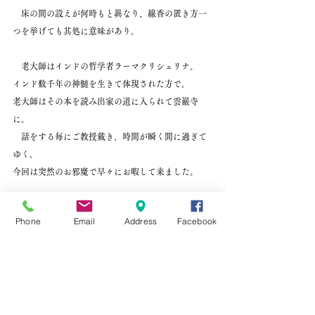
　床の間の設えが何時もと異なり、線香の置き方一
つを挙げても其処に意味があり。
　老大師はインドの哲学者ラーマクリシュリナ。
インド数千年の神髄を生きて体現された方で。
老大師はその本を読み出家の道に入られて雲巌寺
に。
　話をする毎にご教授戴き、時間が瞬く間に過ぎて
ゆく。
今回は突然のお邪魔で早々にお暇して来ました。
Phone
Email
Address
Facebook
すべて表示
最新記事