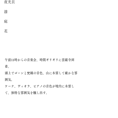
夜光貝
漆
庭
花
午前11時からの音楽会、時間ギリギリに雲巌寺到
着。
頭上でゴーンと梵鐘の音色、山に木霊して厳かな雰
囲気。
ケーナ、ヴィオラ、ピアノの音色が境内に木霊し
て、独特な雰囲気を醸し出す。