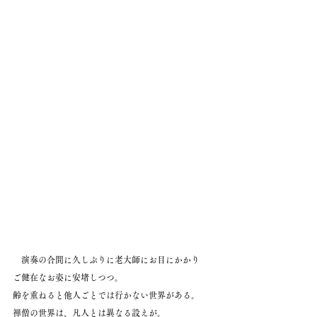
　演奏の合間に久しぶりに老大師にお目にかかり
ご健在なお姿に安堵しつつ。
齢を重ねると他人ごとでは行かない世界がある。
禅僧の世界は、凡人とは異なる設えが。