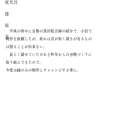
夜光貝
漆
庭
　平成の初めに京都の黒田乾吉師の紹介で、小信で
花
制作を依頼したが、此れは首が短く深さが有るもの
は削ることが出来ない。
　長らく諦めていたけれど昨年からの刃物づくりに
取り組んできたので。
今度は鏝のみの制作にチャレンジする事に。