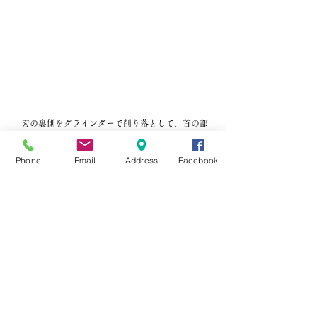
　刃の裏側をグラインダーで削り落として、首の部
分も削り落として。
取り合えずこんな形に、さてこれからまだまだ取り
Phone
Email
Address
Facebook
組みが続きますが、肝心の焼きいれの炭が無いー，
火力の強い炭が無いかなー。
　削ることが出来るまでにはまだまだ時間がかかる
ー、気の長い話、年寄りだものー。