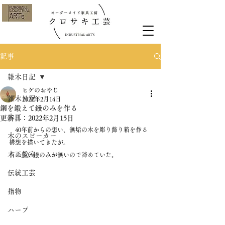
記事
雑木日記
ヒゲのおやじ
雑木日記
2022年2月14日
鋼を鍛えて鏝のみを作る
木工
更新日：
2022年2月15日
　40年前からの想い、無垢の木を彫り飾り箱を作る
木のスピーカー
構想を描いてきたが。
木工教室
首の長い鏝のみが無いので諦めていた。
伝統工芸
指物
ハープ