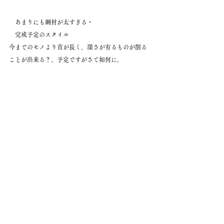
　あまりにも鋼材が太すぎる・
　完成予定のスタイル
今までのモノより首が長く、深さが有るものが削る
ことが出来る？、予定ですがさて如何に。