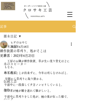
記事
雑木日記
ヒゲのおやじ
雑木日記
2023年6月18日
耕作放置の草刈り、処がそこは
木工
更新日：
2023年6月23日
　工房のお隣が耕作放置、草が生い茂り背丈ほどに
木のスピーカー
もなる。
木工教室
昨年刈ることが出来ずに、今年は刈らなければと.
 早朝から草刈りに取り掛かる。
伝統工芸
午前中に一段落して夕方ノンビリしていると。
指物
若い者が雉が雛を連れて騒がしいと。
午前中に草刈りをした処が、雉の巣が在った様で。
ハープ