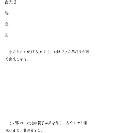
夜光貝
漆
庭
花
　小さなヒナが3羽見えます、お陰でまた草刈りが当
分出来ません。
　まだ藪の中に雉の親子が巣を作り、当分ヒナが巣
立つまで、其のままに。