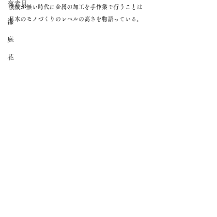
夜光貝
機械が無い時代に金属の加工を手作業で行うことは
日本のモノづくりのレベルの高さを物語っている。
漆
庭
花