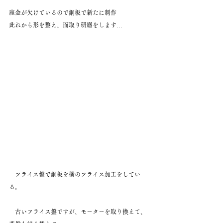
座金が欠けているので銅板で新たに制作
此れから形を整え、面取り研磨をします…
　フライス盤で銅板を横のフライス加工をしてい
る。
　古いフライス盤ですが、モーターを取り換えて、