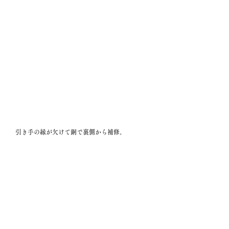
　引き手の縁が欠けて銅で裏側から補修。