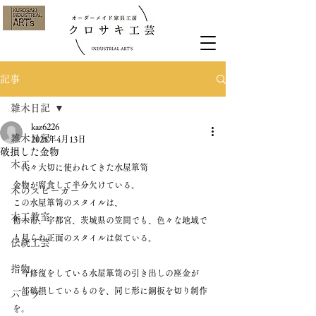
記事
雑木日記
kaz6226
雑木日記
2025年4月13日
破損した金物
木工
　代々大切に使われてきた水屋箪笥
金物が腐食して半分欠けている。
木のスピーカー
この水屋箪笥のスタイルは、
木工教室
栃木市、宇都宮、茨城県の笠間でも、色々な地域で
も見られ正面のスタイルは似ている。
伝統工芸
指物
　今修復をしている水屋箪笥の引き出しの座金が
一部破損しているものを、同じ形に銅板を切り制作
ハープ
を。