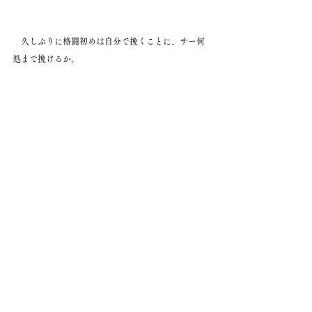
　久しぶりに格闘初めは自分で挽くことに、サー何
処まで挽けるか。