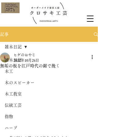
記事
雑木日記
ヒゲのおやじ
雑木日記
2022年10月24日
無垢の板を江戸時代の鋸で挽く
木工
木のスピーカー
木工教室
伝統工芸
指物
ハープ