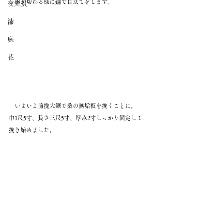
　歯が切れる様に鑢で目立てをします。
夜光貝
漆
庭
花
　いよいよ前挽大鋸で桑の無垢板を挽くことに。
巾1尺5寸、長さ三尺5寸、厚み2寸しっかり固定して
挽き始めました。