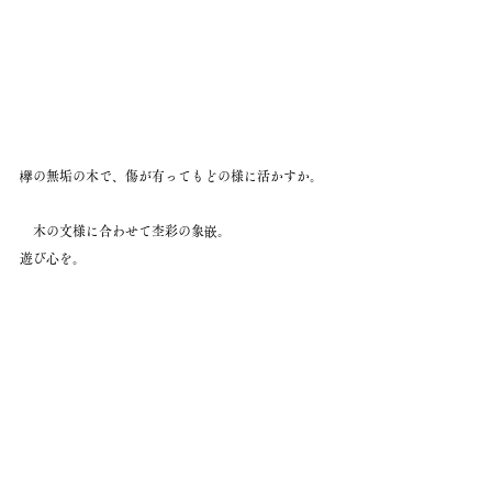
欅の無垢の木で、傷が有ってもどの様に活かすか。
　木の文様に合わせて杢彩の象嵌。
遊び心を。