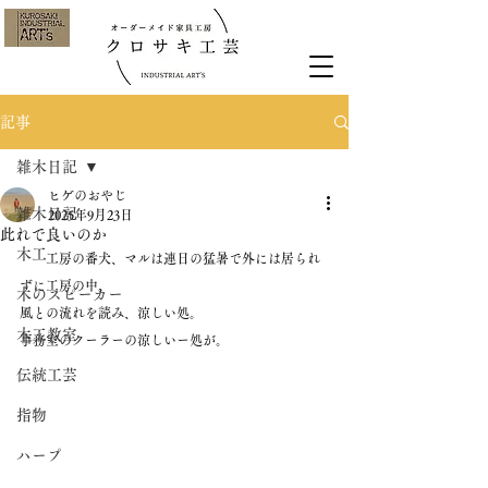
記事
雑木日記
ヒゲのおやじ
雑木日記
2025年9月23日
此れで良いのか
木工
　　工房の番犬、マルは連日の猛暑で外には居られ
ずに工房の中。
木のスピーカー
風との流れを読み、涼しい処。
木工教室
事務室のクーラーの涼しいー処が。
伝統工芸
指物
ハープ