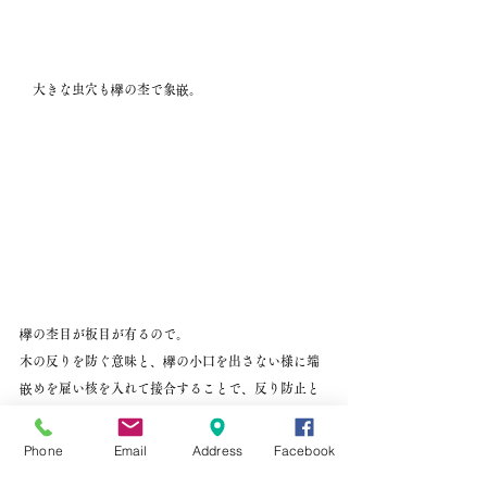
　大きな虫穴も欅の杢で象嵌。
欅の杢目が板目が有るので。
木の反りを防ぐ意味と、欅の小口を出さない様に端
嵌めを雇い核を入れて接合することで、反り防止と
実用に耐えうる構造です。
Phone
Email
Address
Facebook