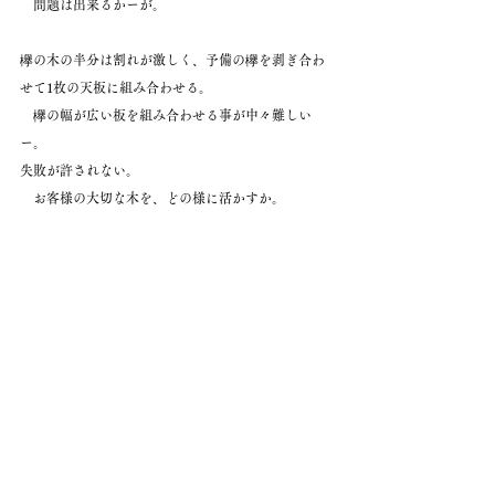
　問題は出来るかーが。
欅の木の半分は割れが激しく、予備の欅を剥ぎ合わ
せて1枚の天板に組み合わせる。
　欅の幅が広い板を組み合わせる事が中々難しい
ー。
失敗が許されない。
　お客様の大切な木を、どの様に活かすか。