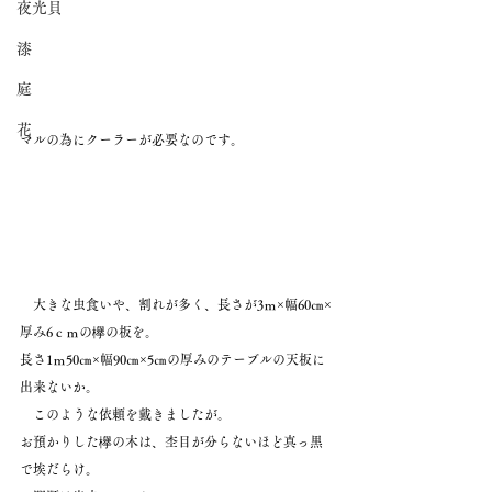
夜光貝
漆
庭
花
マルの為にクーラーが必要なのです。
　大きな虫食いや、割れが多く、長さが3ｍ×幅60㎝×
厚み6ｃｍの欅の板を。
長さ1ｍ50㎝×幅90㎝×5㎝の厚みのテーブルの天板に
出来ないか。
　このような依頼を戴きましたが。
お預かりした欅の木は、杢目が分らないほど真っ黒
で埃だらけ。