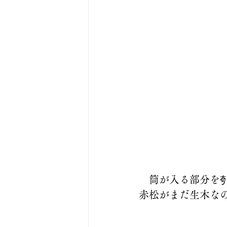
　筒が入る部分を
赤松がまだ生木な