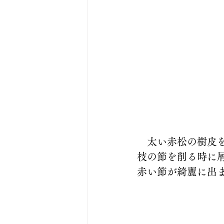
　太い赤松の樹皮
枝の節を削る時に
赤い節が綺麗に出