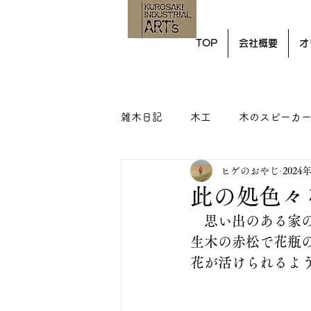
TOP
会社概要
オ
雑木日記
木工
木のスピーカ
ヒゲのおやじ
2024
此の処色々
　思い出のある家
生木の赤松で花瓶
花が活けられるよ