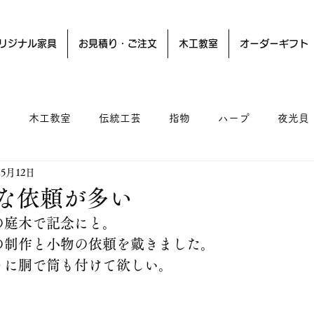
リジナル家具
お見積り・ご注文
木工教室
オーダーギフト
ー
木工教室
伝統工芸
指物
ハープ
夜光貝
年5月12日
な依頼が多い
の庭木で記念にと。
の制作と小物の依頼を戴きました。
うに胴で筒も付けて欲しい。