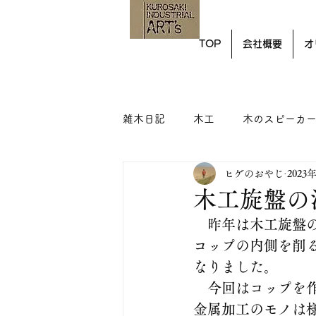
TOP
会社概要
オ
雑木日記
木工
木のスピーカ
ヒゲのおやじ
2023
木工旋盤の
　昨年は木工旋盤
コップの内側を削
なりました。
　今回はコップを
金属加工のモノは