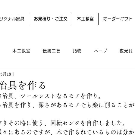
リジナル家具
お見積り・ご注文
木工教室
オーダーギフト
ー
木工教室
伝統工芸
指物
ハープ
夜光貝
年5月18日
治具を作る
の治具、ツールレストなるモノを作り。
る治具を作り、深さがあるモノでも楽に削ることが
作りその時に使う、回転センタを自作しました。
様々にあるのですが、木で作られているものは分か