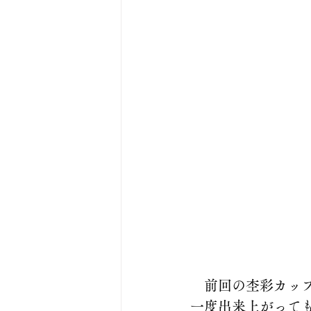
　前回の杢彩カッ
一度出来上がって