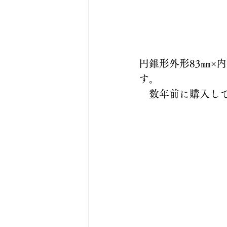
円錐形外形83㎜×
す。
　数年前に購入し