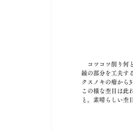
　コツコツ削り何
縁の部分を工夫す
クスノキの瘤から
この様な杢目は此
と。素晴らしい杢