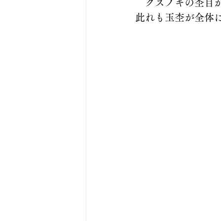
　クスノキの杢目が
此れも玉杢が全体