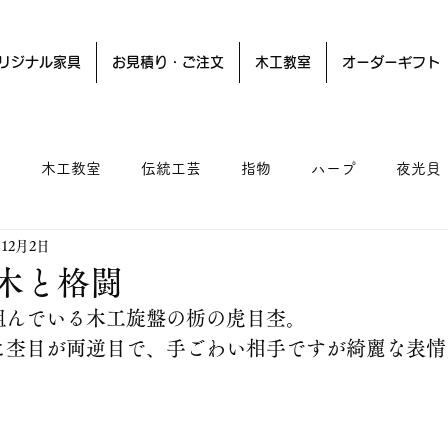
リジナル家具
お見積り・ご注文
木工教室
オーダーギフト
ー
木工教室
伝統工芸
指物
ハープ
夜光貝
年12月2日
木と格闘
組んでいる木工旋盤の栃の虎目杢。
に杢目が両逆目で、手ごわい相手ですが綺麗な表情