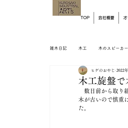
TOP
会社概要
オ
雑木日記
木工
木のスピーカ
ヒゲのおやじ
2022
木工旋盤で
　数日前から取り
木が古いので慎重
た。　