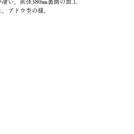
凄い、直径380㎜裏側の加工
に、ブドウ杢の様。