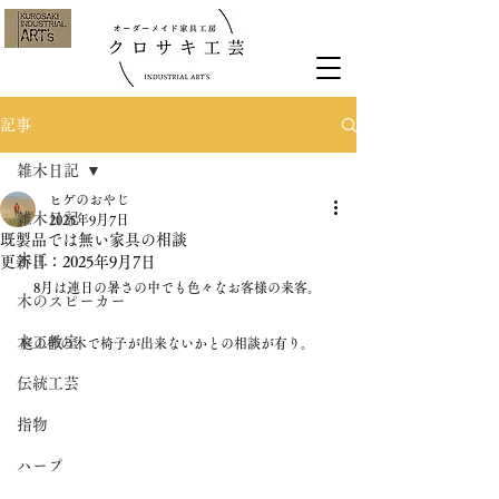
記事
雑木日記
ヒゲのおやじ
雑木日記
2025年9月7日
既製品では無い家具の相談
木工
更新日：
2025年9月7日
　8月は連日の暑さの中でも色々なお客様の来客。
木のスピーカー
木工教室
庭の柿の木で椅子が出来ないかとの相談が有り。
伝統工芸
指物
ハープ