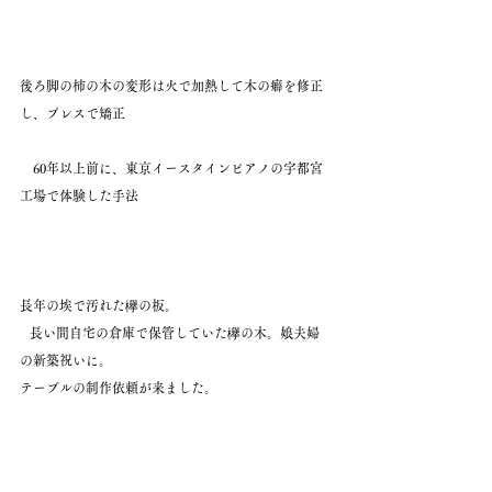
後ろ脚の柿の木の変形は火で加熱して木の癖を修正
し、プレスで矯正
　60年以上前に、東京イースタインピアノの宇都宮
工場で体験した手法
長年の埃で汚れた欅の板。
   長い間自宅の倉庫で保管していた欅の木。娘夫婦
の新築祝いに。
テーブルの制作依頼が来ました。