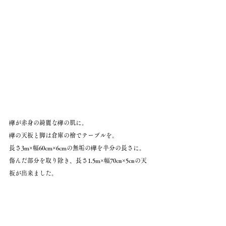
欅が赤身の綺麗な欅の肌に。
欅の天板と脚は倉庫の檜でテーブルを。
長さ3m×幅60cm×6cmの無垢の欅を半分の長さに。
傷んだ部分を取り除き、長さ1.5m×幅70㎝×5㎝の天
板が出来ました。