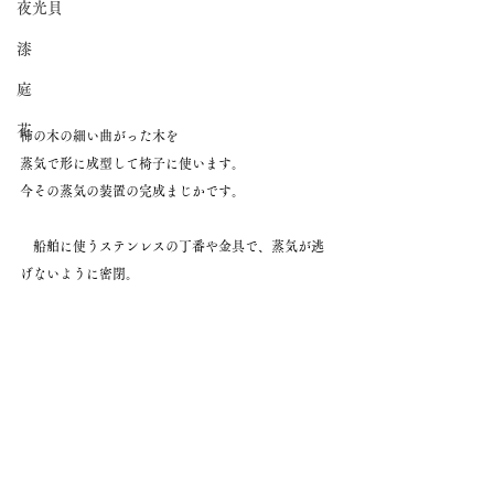
夜光貝
漆
庭
花
柿の木の細い曲がった木を
蒸気で形に成型して椅子に使います。
今その蒸気の装置の完成まじかです。
　船舶に使うステンレスの丁番や金具で、蒸気が逃
げないように密閉。