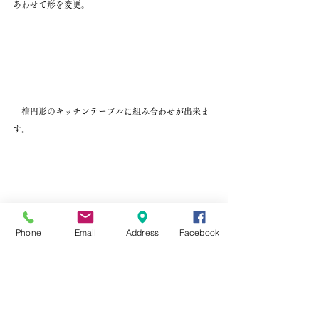
あわせて形を変更。
　楕円形のキッチンテーブルに組み合わせが出来ま
す。
Phone
Email
Address
Facebook
今既製品のモノでは不可能な相談がいっぱいです。
色々なご要望がクロサキ工芸には戴いております。