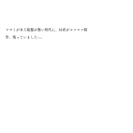
ツマミが木工旋盤が無い時代に、M君がコツコツ制
作、残っていました―。