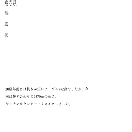
夜光貝
ました。
漆
庭
花
20数年前には長さが短いテーブルが2台でしたが、今
回は繋ぎ合わせて2570㎜の長さ。
キッチンカウンターにリメイクしました。