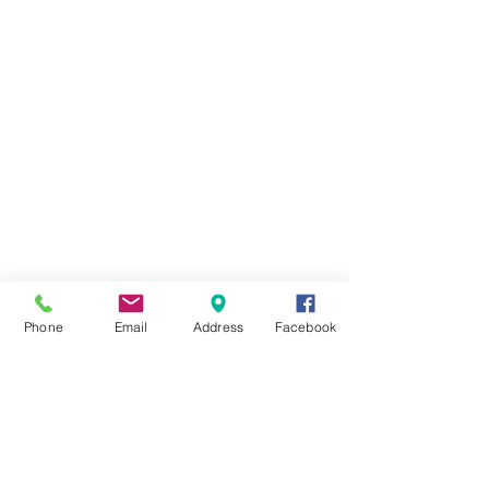
Phone
Email
Address
Facebook
　黒い色は黒檀何種類の木を重ねて。
オリジナルのツマミ。