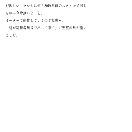
が欲しい、ツマミは何と20数年前のスタイルで同じ
もの―今時無いよーと。
オーダーで制作しているので無理ー。
　処が制作者無言で出して来て、ご要望の数が揃い
ました。