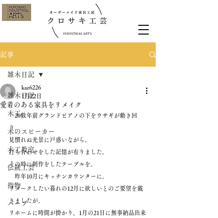
記事
雑木日記
kaz6226
雑木日記
1月22日
愛着のある家具をリメイク
木工
　20数年前グランドピアノの下をウサギが動き回
り。
木のスピーカー
見慣れぬ光景に戸惑いながら。
木工教室
打ち合わせをした記憶が有りました。
その時に制作をしたテーブルを。
伝統工芸
　昨年10月にキッチンカウンターに。
指物
リメークしたい暮れの12月に欲しいとのご要望を戴
きましたが。
ハープ
リホームに時間が掛かり、1月の21日に無事納品出来