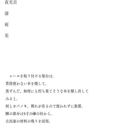
夜光貝
漆
庭
花
　レールを取り付ける架台は。
普段使わない木を探して。
黒ずんだ、如何にも朽ち果てそうな木を探し出して
みると。
何とカバノキ、割れが有るので使われずに放置。
脚の部分は5寸の欅の柱から。
古民家の材料の残りを活用。