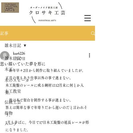
記事
雑木日記
kaz6226
雑木日記
1月17日
思い描いていた夢を形に
木工
　新年早々2日から制作に取り組んでいましたが。
正月の事もあり仕事以外の事で進まない。
木のスピーカー
木工旋盤のレールに成る鋼材は12月末に何とか入
木工教室
荷。
　後は木で架台を制作する事が進まない。
伝統工芸
答えは簡単な事で年寄りだから遅いのだと言われそ
指物
う。
1月も半ばに、今日で17日木工旋盤の延長レールが形
ハープ
になりました。