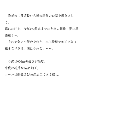
　昨年の10月頃長い丸棒の制作のお話を戴きまし
て。
暮れに注文、今年の2月末までに丸棒の制作、更に黒
漆塗りー。
　それで急いで架台を作り、木工旋盤で加工に取り
組まなければ、間に合わないーー。
　今迄は900㎜の長さが限度。
今度は総長さ2mに加工。
レールは総長さ2.3m迄加工できる様に。