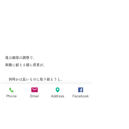
後は細部の調整で。
振動に耐える様に荷重が。
　何時かは長いものに取り組もうと。
その思いが現実になりました。
　お客様に感謝です。
Phone
Email
Address
Facebook
普段どうすれば良いか思案していると。
実現する時に楽な様に感じます。
が試運転、果たして上手く出来るか。
　センターの振れ止めを活かして小まめにコツコツ