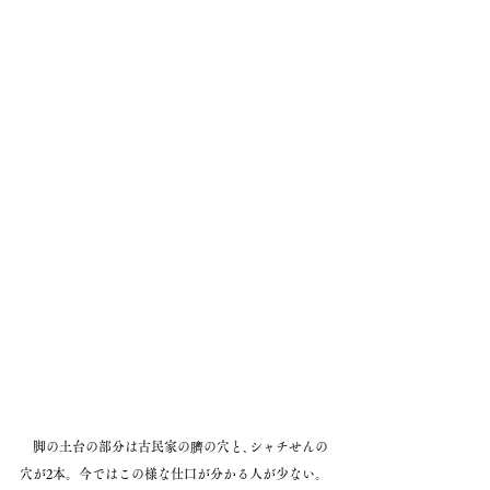
　脚の土台の部分は古民家の臍の穴と､シャチせんの
穴が2本。今ではこの様な仕口が分かる人が少ない。