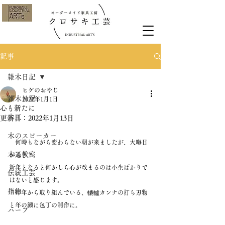
記事
雑木日記
ヒゲのおやじ
雑木日記
2022年1月1日
心も新たに
木工
更新日：
2022年1月13日
木のスピーカー
　何時もながら変わらない朝が来ましたが、大晦日
木工教室
が過ぎて。
新年となると何かしら心が改まるのは小生ばかりで
伝統工芸
はないと感じます。
指物
　昨年から取り組んでいる、轆轤カンナの打ち刃物
と年の瀬に包丁の制作に。
ハープ