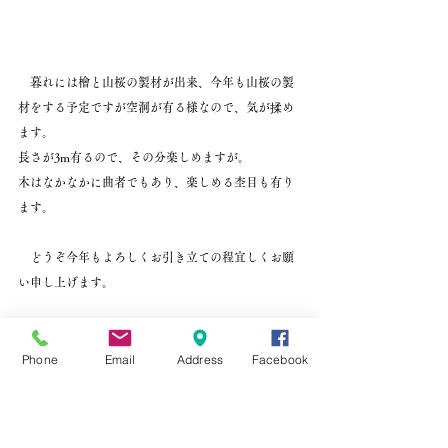
　暮れには檜と山桜の製材が出来、今年も山桜の製
材をする予定ですが空洞が有る様なので、気が揉め
ます。
長さが3m有るので、その分楽しめますが。
木はなかなかに曲者でもあり、楽しめる杢目も有り
ます。
　どうぞ今年もよろしくお引き立ての程宜しくお願
い申し上げます。
Phone
Email
Address
Facebook