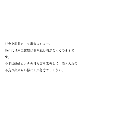
刃先を湾曲に、て出来るかなー。
暮れには木工旋盤は取り組む暇がなくそのままで
す。
今年は轆轤カンナの打ち方を工夫して、焼き入れの
不良が出来ない様に工夫努力でしょうか。