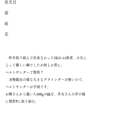
夜光貝
漆
庭
花
　昨年取り組んで出来なかったSKD-11曲者、小生に
とって難しい鋼でしたが何とか形に。
ベルトサンダーで整形？
　刃物鍛冶の様な大きなグラインダーが無いので、
ベルトサンダーが手頃です。
お隣さんから戴いた600gの鉞を、井丸さんの斧の様
に整形❓に取り組む。