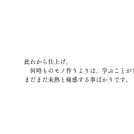
此れから仕上げ。
　何時ものモノ作りよりは、学ぶことが
まだまだ未熟と痛感する事ばかりです。