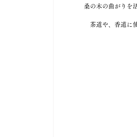
桑の木の曲がりを
　茶道や、香道に