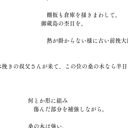
　棚板も倉庫を掻きまわして。
御蔵島の杢目を。
　熱が掛からない様に古い前挽大
木挽きの叔父さんが来て、この位の桑の木なら半日
何とか形に組み
　傷んだ部分を補強しながら。
桑の木は強い。