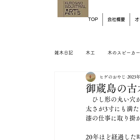
TOP
会社概要
オ
雑木日記
木工
木のスピーカ
ヒゲのおやじ
2023
御蔵島の古
　ひし形の丸い穴
太さが3寸にも満た
漆の仕事に取り掛
20年ほど経過した