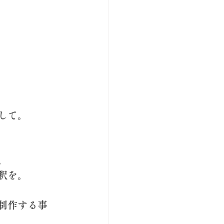
して。
。
釈を。
制作する事