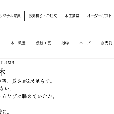
リジナル家具
お見積り・ご注文
木工教室
オーダーギフト
ー
木工教室
伝統工芸
指物
ハープ
夜光貝
年11月28日
木
が空、長さが2尺足らず。
ない。
かるたびに眺めていたが。
時に。