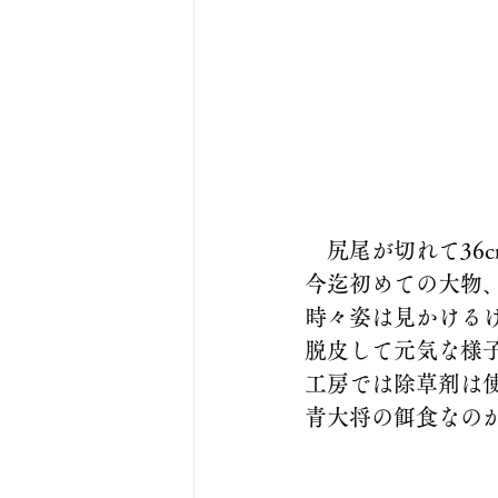
　尻尾が切れて36c
今迄初めての大物
時々姿は見かける
脱皮して元気な様
工房では除草剤は
青大将の餌食なの