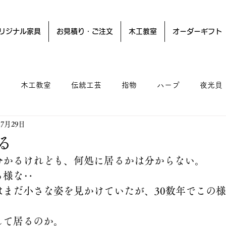
リジナル家具
お見積り・ご注文
木工教室
オーダーギフト
ー
木工教室
伝統工芸
指物
ハープ
夜光貝
年7月29日
る
分かるけれども、何処に居るかは分からない。
る様な‥
はまだ小さな姿を見かけていたが、30数年でこの
して居るのか。