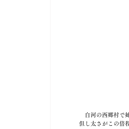
　白河の西郷村で姉
但し太さがこの倍