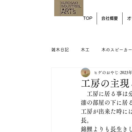
TOP
会社概要
オ
雑木日記
木工
木のスピーカ
ヒゲのおやじ
2023
工房の主現
　工房に居る事は
漆の部屋の下に居
工房が出来た時に
長。
錦鯉よりも長生き