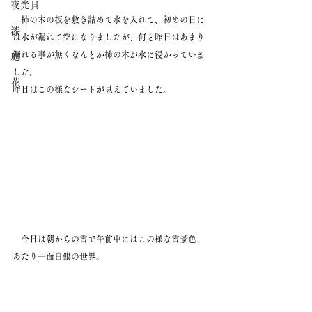
夜光貝
　柿の木の板を敷き詰めて水を入れて、初めの日に
漆
は水が漏れて空になりましたが、何と昨日はあまり
漏れる事が無くなんとか柿の木が水に浸かっていま
庭
した。 　
花
昨日はこの様なシートが見えていました。
　今日は朝からの雪で午前中にはこの様な雪景色、
あたり一面白銀の世界。