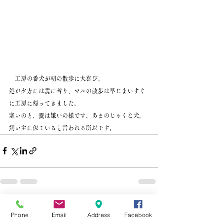
　工房の番犬が朝の散歩に大喜び。
処が夕方には霙に替り、マルの散歩は早じまいすぐ
に工房に帰ってきました。
寒いのと、霙は嫌いの様です、あまのじゃくな犬。
飼い主に似ていると言われる所以です。
すべて表示
最新記事
Phone
Email
Address
Facebook