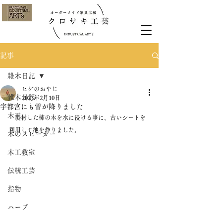
記事
雑木日記
ヒゲのおやじ
雑木日記
2023年2月10日
宇都宮にも雪が降りました
木工
　製材した柿の木を水に浸ける事に、古いシートを
利用して池を作りました。
木のスピーカー
木工教室
伝統工芸
指物
ハープ