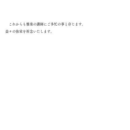
　これからも雅楽の講師にご多忙の事と存じます。
益々の弥栄を祈念いたします。