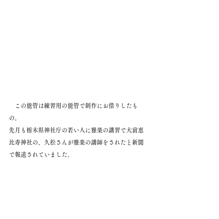
　この能管は練習用の能管で制作にお借りしたも
の。
先月も栃木県神社庁の若い人に雅楽の講習で大前恵
比寿神社の、久松さんが雅楽の講師をされたと新聞
で報道されていました。