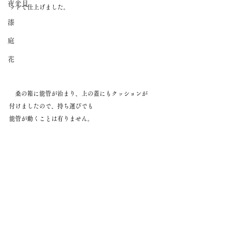
夜光貝
ットで仕上げました。
漆
庭
花
　桑の箱に能管が治まり、上の蓋にもクッションが
付けましたので、持ち運びでも
能管が動くことは有りません。