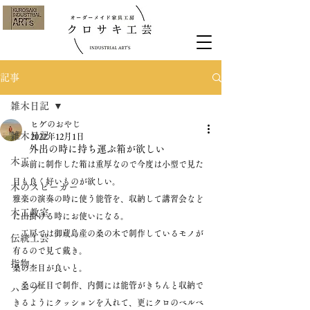
記事
雑木日記
ヒゲのおやじ
雑木日記
2022年12月1日
外出の時に持ち運ぶ箱が欲しい
木工
　以前に制作した箱は重厚なので今度は小型で見た
目も良く好いものが欲しい。
木のスピーカー
雅楽の演奏の時に使う能管を、収納して講習会など
木工教室
に出掛ける時にお使いになる。
　工房では御蔵島産の桑の木で制作しているモノが
伝統工芸
有るので見て戴き。
指物
桑の杢目が良いと。
　桑の柾目で制作、内側には能管がきちんと収納で
ハープ
きるようにクッションを入れて、更にクロのベルベ