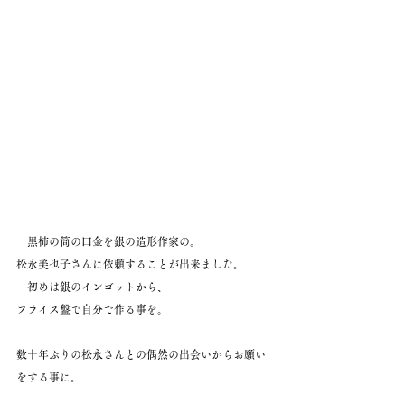
　黒柿の筒の口金を銀の造形作家の。
松永美也子さんに依頼することが出来ました。
　初めは銀のインゴットから、
フライス盤で自分で作る事を。
数十年ぶりの松永さんとの偶然の出会いからお願い
をする事に。