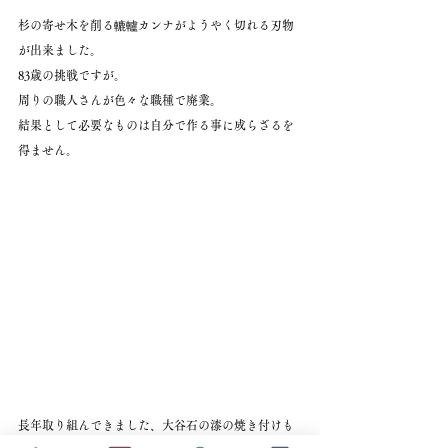
杉の寄せ木を削る轆轤カンナがようやく切れる刃物
が出来ました。
83歳の挑戦ですが。
周りの職人さんが色々な職種で廃業。
結果として必要なものは自分で作る事に成らざるを
得ません。
長年取り組んできました、大谷石の漆の焼き付けも