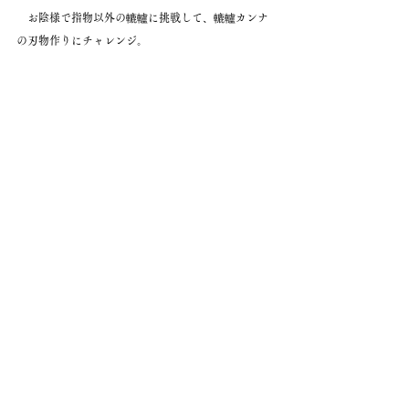
　お陰様で指物以外の轆轤に挑戦して、轆轤カンナ
の刃物作りにチャレンジ。