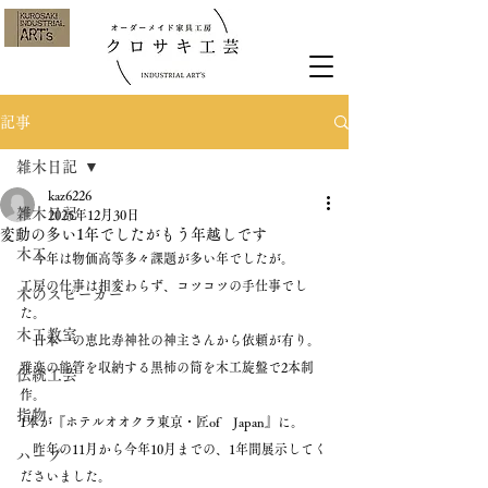
記事
雑木日記
kaz6226
雑木日記
2025年12月30日
変動の多い1年でしたがもう年越しです
木工
　今年は物価高等多々課題が多い年でしたが。
工房の仕事は相変わらず、コツコツの手仕事でし
木のスピーカー
た。
木工教室
　日本一の恵比寿神社の神主さんから依頼が有り。
雅楽の能管を収納する黒柿の筒を木工旋盤で2本制
伝統工芸
作。
指物
1本が『ホテルオオクラ東京・匠of　Japan』に。
　昨年の11月から今年10月までの、1年間展示してく
ハープ
ださいました。