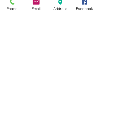
一つも節目として。
Phone
Email
Address
Facebook
栃木県デザイン大賞の工芸部門賞を戴きました。
　何時も元気で工房の番犬の、「マル」が今年10月
病気に掛かり、何とか回復。
数日前に再発、今は落ち着いて少し散歩にも出掛け
る事も。
　人間も、犬も毎年同じ様には行かず、日々変化何
とか1年を過ごすことが出来る事に感謝いたします。
　皆様も良い新年を迎える事を祈願いたします。
すべて表示
最新記事