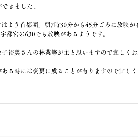
できました 。
K おはよう首都圏」朝7時30分から45分ごろに放映
HK宇都宮の630でも放映があるようです。
金子裕美さんの林業等が主と思いますので宜しくお
がある時には変更に成ることが有りますので宜しく