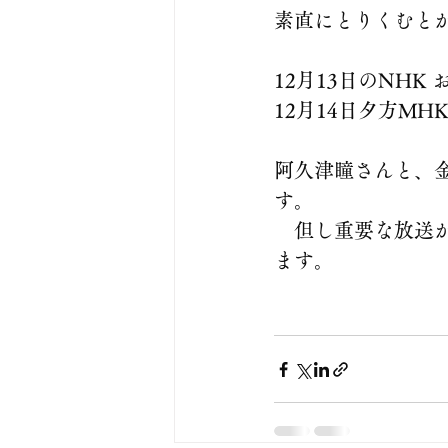
素直にとりくむとが
12月13日のNH
12月14日夕方M
阿久津瞳さんと、
す。
　但し重要な放送
ます。