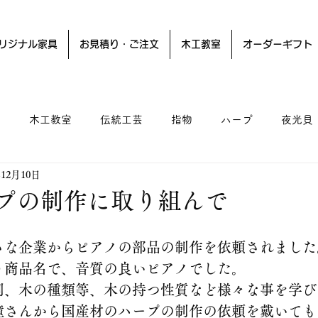
リジナル家具
お見積り・ご注文
木工教室
オーダーギフト
ー
木工教室
伝統工芸
指物
ハープ
夜光貝
年12月10日
プの制作に取り組んで
さな企業からピアノの部品の制作を依頼されました
う商品名で、音質の良いピアノでした。
剤、木の種類等、木の持つ性質など様々な事を学び
瞳さんから国産材のハープの制作の依頼を戴いても