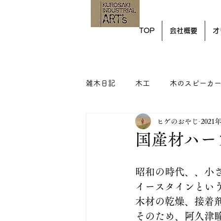
TOP
会社概要
オ
雑木日記
木工
木のスピーカ
ヒゲのおやじ
2021
国産材ハー
昭和の時代、、小
イースタインとい
木材の乾燥、接着
そのため、阿久津