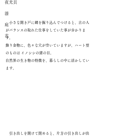
夜光貝
漆
　小さな開き戸に鍵を掘り込んでつけると、古の人
庭
がバランスの取れた仕事をしていた事が分かりま
花
す。 　
飾り金物に、色々な穴が空いていますが、ハート型
のものは イノシシの猪の目。 
自然界の生き物の特徴を、暮らしの中に活かしてい
ます。
　引き出しを開けて閉めると、片方の引き出しが出