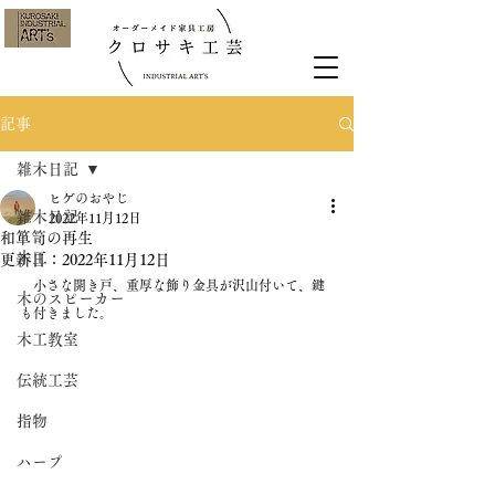
記事
雑木日記
ヒゲのおやじ
雑木日記
2022年11月12日
和箪笥の再生
木工
更新日：
2022年11月12日
　小さな開き戸、重厚な飾り金具が沢山付いて、鍵
木のスピーカー
も付きました。
木工教室
伝統工芸
指物
ハープ