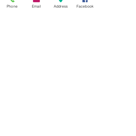
すべて表示
最新記事
Phone
Email
Address
Facebook
コメント