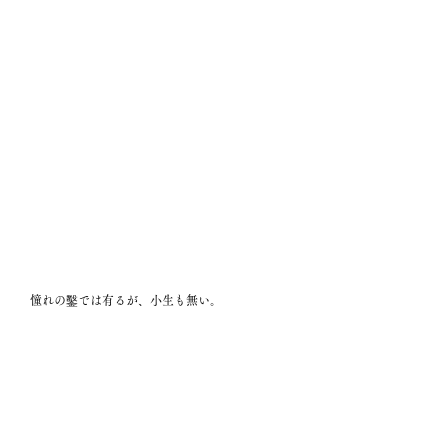
　憧れの鑿では有るが、小生も無い。