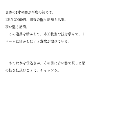
貞秀の1寸の鑿が平成の初めで、
1本￥20000円、田齊の鑿も高額と思案。
凄い鑿と感嘆。
　この道具を活かして、木工教室で技を学んで、リ
ホームに活かしたいと意欲が溢れている。
　さて此れを仕込むが、その前に古い鑿で試しに鑿
の桂を仕込むことに、チャレンジ。