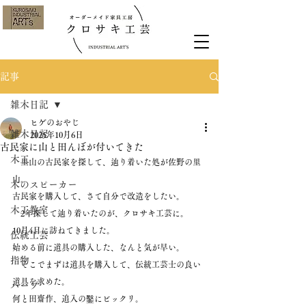
記事
雑木日記
ヒゲのおやじ
雑木日記
2025年10月6日
古民家に山と田んぼが付いてきた
木工
　里山の古民家を探して、辿り着いた処が佐野の里
山。
木のスピーカー
古民家を購入して、さて自分で改造をしたい。
木工教室
　2年探して辿り着いたのが、クロサキ工芸に。
10月4日に訪ねてきました。
伝統工芸
始める前に道具の購入した、なんと気が早い。
指物
　そこでまずは道具を購入して、伝統工芸士の良い
道具を求めた。
ハープ
何と田齋作、追入の鑿にビックリ。