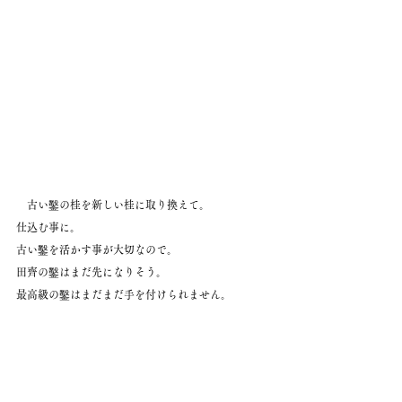
　古い鑿の桂を新しい桂に取り換えて。
仕込む事に。
古い鑿を活かす事が大切なので。
田齊の鑿はまだ先になりそう。
最高級の鑿はまだまだ手を付けられません。