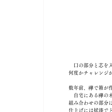
　口の部分と芯を
何度かチャレンジ
数年前、欅で箱が
　自宅にある欅の
組み合わせの部分
仕上げには拭漆で