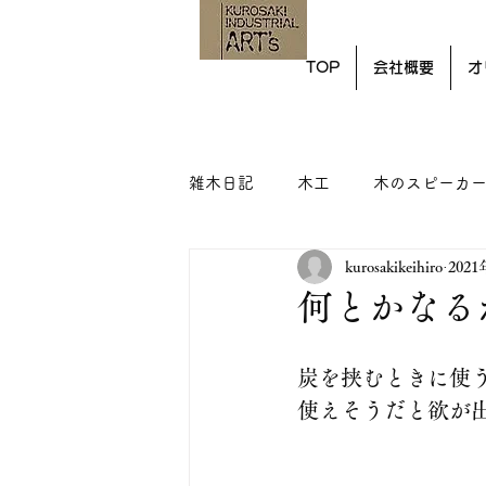
TOP
会社概要
オ
雑木日記
木工
木のスピーカ
kurosakikeihiro
202
何とかなる
炭を挟むときに使
使えそうだと欲が