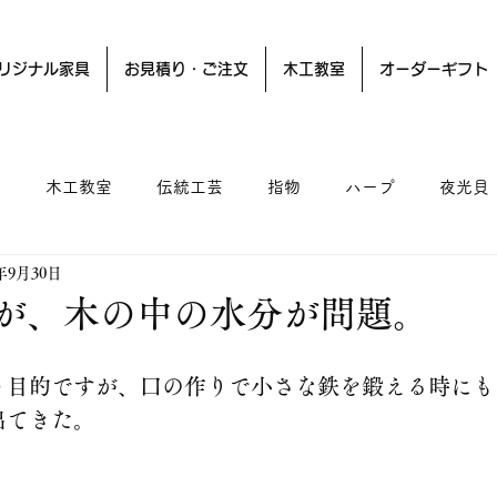
リジナル家具
お見積り・ご注文
木工教室
オーダーギフト
ー
木工教室
伝統工芸
指物
ハープ
夜光貝
1年9月30日
が、木の中の水分が問題。
う目的ですが、口の作りで小さな鉄を鍛える時にも
出てきた。