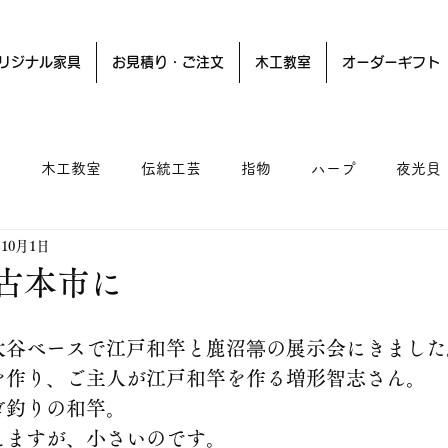
リジナル家具
お見積り・ご注文
木工教室
オーダーギフト
ー
木工教室
伝統工芸
指物
ハープ
夜光貝
年10月1日
古本市に
大谷ベースで江戸和竿と鹿沼箒の展示会にきました
を作り、ご主人が江戸和竿を作る増形智志さん。
ゴ釣りの和竿。
えますが、小さいのです。