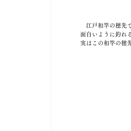
　江戸和竿の穂先
面白いように釣れ
実はこの和竿の穂