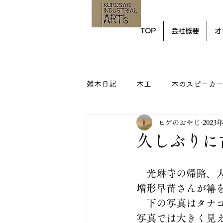
TOP
会社概要
オ
雑木日記
木工
木のスピーカ
ヒゲのおやじ
2023
久しぶりに
　光琳寺の帰路、
増形早苗さんが箒
　下の写真はタナ
写真では大きく見