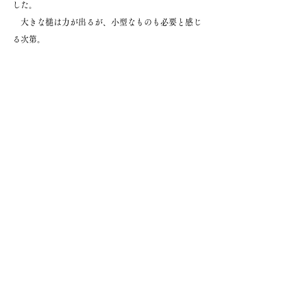
した。
　大きな槌は力が出るが、小型なものも必要と感じ
る次第。