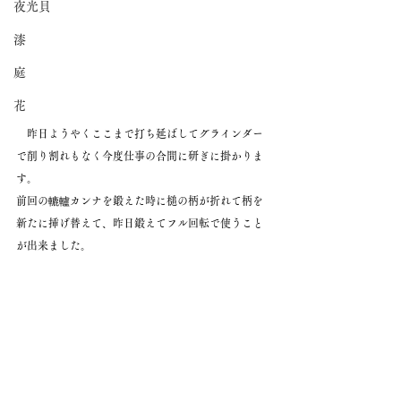
夜光貝
漆
庭
花
　昨日ようやくここまで打ち延ばしてグラインダー
で削り割れもなく今度仕事の合間に研ぎに掛かりま
す。
前回の轆轤カンナを鍛えた時に槌の柄が折れて柄を
新たに挿げ替えて、昨日鍛えてフル回転で使うこと
が出来ました。