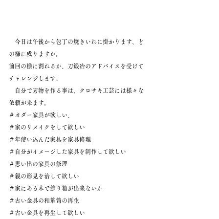
　今日は午後から包丁の焼きいれに掛かります、ど
の様に成りますか。
前回の様に割れるか、刀鍛冶のアドバイスを受けて
チャレンジします。
　自分で刃物を作る事は、クロサキ工芸には様々な
依頼が来ます。
＃オダー家具が欲しい、
＃家のリメイクをして欲しい
＃年使い込んだ家具を家具修理
＃自分がイメージした家具を制作して欲しい
＃思い出の家具の修理
＃親の形見を治して欲しい
＃家にある木で飾り箱が出来ないか
＃古い金具の和箪笥の再生
＃古い金具を再生して欲しい