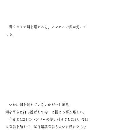
　暫くぶりで鋼を鍛えると、アンビルの表が光って
くる、
　いかに鋼を鍛えていないかが一目瞭然、
鋼を平らに打ち延ばして均一に揃える事が難しい。
　今までは2丁のハンマーの使い別けでしたが、今回
は玄翁を加えて、試行錯誤玄翁も大いに役に立ちま