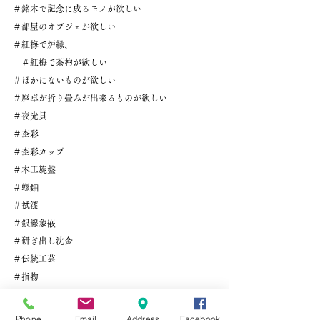
＃銘木で記念に成るモノが欲しい
＃部屋のオブジェが欲しい
＃紅梅で炉縁、
　＃紅梅で茶杓が欲しい
＃ほかにないものが欲しい
＃座卓が折り畳みが出来るものが欲しい
＃夜光貝
＃杢彩
＃杢彩カップ
＃木工旋盤
＃螺鈿
＃拭漆
＃銀線象嵌
＃研ぎ出し沈金
＃伝統工芸
＃指物
＃木工教室
＃女子木工
Phone
Email
Address
Facebook