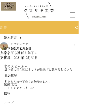
記事
雑木日記
ヒゲのおやじ
雑木日記
2021年12月26日
丸棒を打ち延ばし包丁に
木工
更新日：
2021年12月30日
木のスピーカー
思う様に打ち延ばすことが出来ずに放りだしていた
木工教室
丸い鋼
井丸さんの包丁作りに触発されて。
伝統工芸
　チャレンジしました。
指物
ハープ