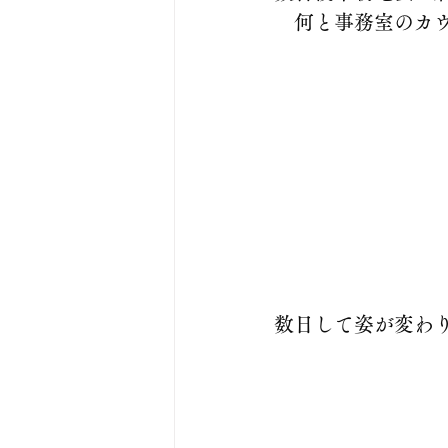
　何と事務室のカ
数日して姿が変わ