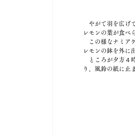
　やがて羽を広げ
レモンの葉が食べ
　この様なナミア
レモンの鉢を外に
　ところが夕方４
り、風鈴の紙に止