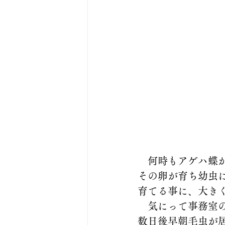
　何時もアゲハ蝶
その卵が育ち幼虫
育てる事に、大き
　気にって事務室
数日後早朝毛虫が