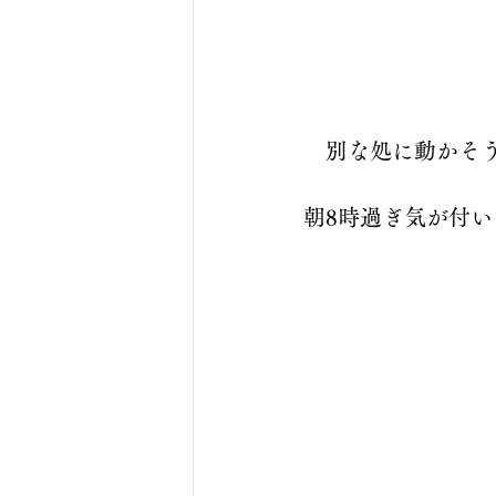
　別な処に動かそ
朝8時過ぎ気が付