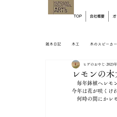
TOP
会社概要
オ
雑木日記
木工
木のスピーカ
ヒゲのおやじ
2023
レモンの木
　毎年鉢植へレモ
今年は花が咲くけ
　何時の間にかレ