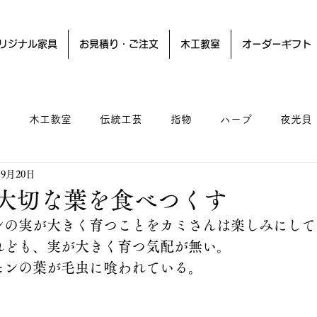
リジナル家具
お見積り・ご注文
木工教室
オーダーギフト
ー
木工教室
伝統工芸
指物
ハープ
夜光貝
年9月20日
大切な葉を食べつくす
ンの実が大きく育つことをカミさんは楽しみにして
れども、実が大きく育つ気配が無い。
モンの葉が毛虫に喰われている。