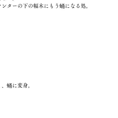
ウンターの下の幅木にもう蛹になる処。
り、蛹に変身。