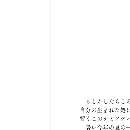
　もしかしたらこ
自分の生まれた処
暫くこのナミアゲ
　暑い今年の夏の