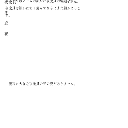
　ハープのアームの部分に夜光貝の螺鈿を象嵌。
夜光貝
夜光貝を細かに切り刻んでさらにまた細かにしま
漆
す。
庭
花
　流石に大きな夜光貝の元の姿がありません。