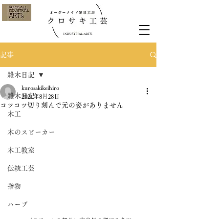
記事
雑木日記
kurosakikeihiro
雑木日記
2021年8月28日
コツコツ切り刻んで元の姿がありません
木工
木のスピーカー
木工教室
伝統工芸
指物
ハープ