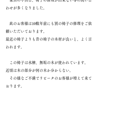
　家具の不具合、椅子の修理が出来ない等の問い合
わせが多くなりました。
　此のお客様は10数年前にも別の椅子の修理をご依
頼いただいております。
最近の椅子よりも昔の椅子の木材が良いと、よく言
われます。
　この椅子は水楢、無垢の木が使われています。
近頃は木の部分が何の木か分からない。
　その様なご不満でリピータのお客様が増えて来て
おります。