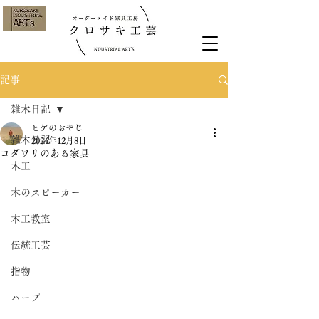
記事
雑木日記
ヒゲのおやじ
雑木日記
2024年12月8日
コダワリのある家具
木工
木のスピーカー
木工教室
伝統工芸
指物
ハープ