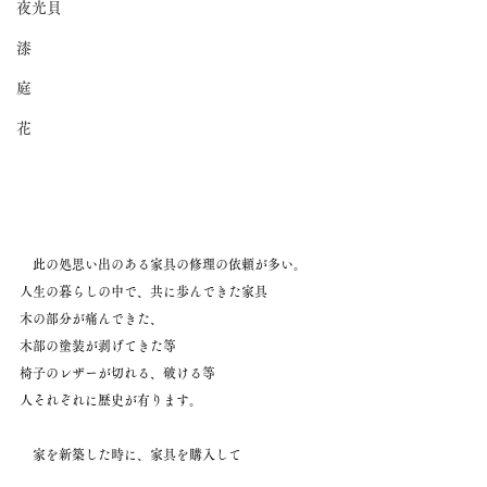
夜光貝
漆
庭
花
　此の処思い出のある家具の修理の依頼が多い。
人生の暮らしの中で、共に歩んできた家具
木の部分が痛んできた、
木部の塗装が剥げてきた等
椅子のレザーが切れる、破ける等
人それぞれに歴史が有ります。
　家を新築した時に、家具を購入して