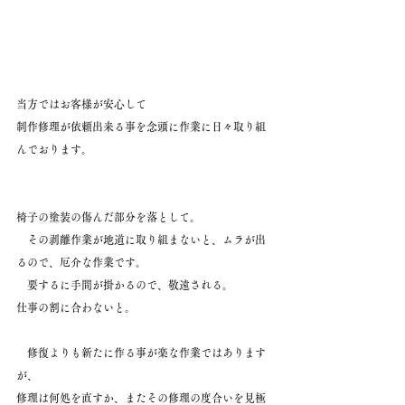
当方ではお客様が安心して
制作修理が依頼出来る事を念頭に作業に日々取り組
んでおります。
椅子の塗装の傷んだ部分を落として。
　その剥離作業が地道に取り組まないと、ムラが出
るので、厄介な作業です。
　要するに手間が掛かるので、敬遠される。
仕事の割に合わないと。
　修復よりも新たに作る事が楽な作業ではあります
が、
修理は何処を直すか、またその修理の度合いを見極