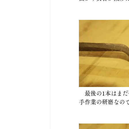
　最後の1本はま
手作業の研磨なの