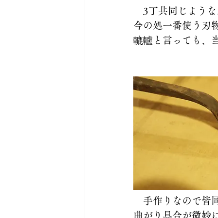
　3丁共同じよう
今の処一番使う刃
轆轤と言っても、
　手作りなので皆
曲がり具合が微妙