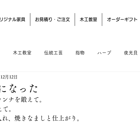
リジナル家具
お見積り・ご注文
木工教室
オーダーギフト
ー
木工教室
伝統工芸
指物
ハープ
夜光貝
年12月12日
になった
カンナを鍛えて。
えて。
入れ、焼きなましと仕上がり。