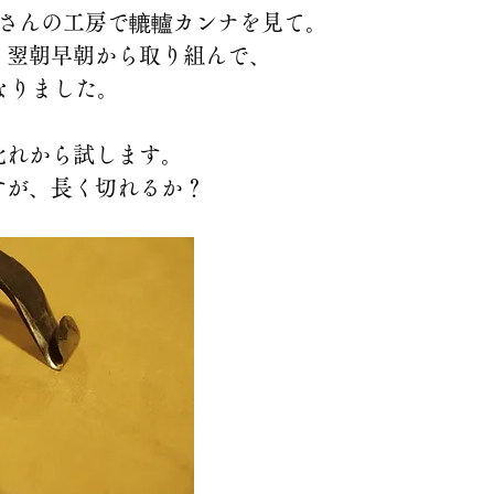
丸さんの工房で轆轤カンナを見て。
。翌朝早朝から取り組んで、
なりました。
此れから試します。
すが、長く切れるか？