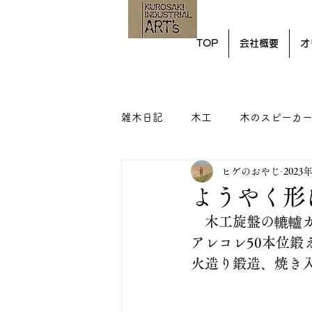
TOP
会社概要
オ
雑木日記
木工
木のスピーカ
ヒゲのおやじ
2023
ようやく形
　木工旋盤の轆轤
アレコレ50本位鍛
火造り鍛造、焼き