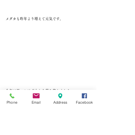
メダカも昨年より増えて元気です。
今年は思いかけず大きな蓮を戴きました。
お世話になったお客様から戴き、楽しみです。
Phone
Email
Address
Facebook
今までの蓮の小さな葉が一輪伸びてきました。
大物はゆっくりでしょうか。