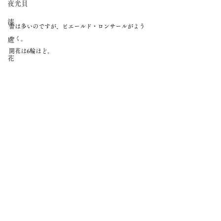
夜光貝
漆
蕾は多いのですが、ピエールド・ロンサールがよう
やく。
庭
開花は6輪ほど。
花