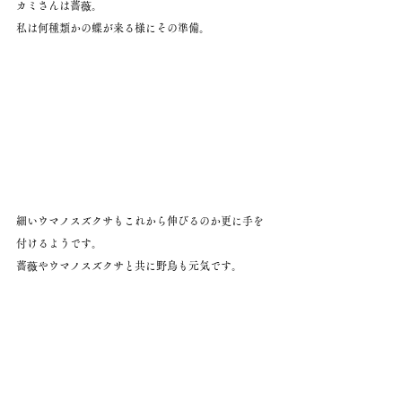
カミさんは薔薇。
私は何種類かの蝶が来る様にその準備。
細いウマノスズクサもこれから伸びるのか更に手を
付けるようです。
薔薇やウマノスズクサと共に野鳥も元気です。