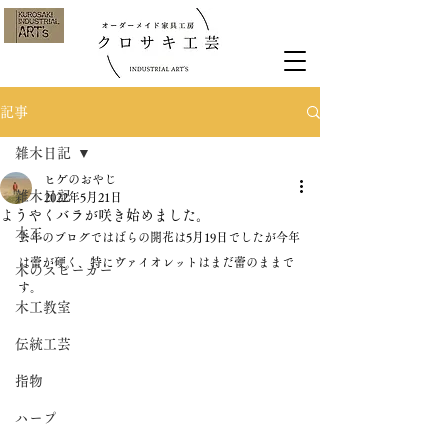
記事
雑木日記
ヒゲのおやじ
雑木日記
2022年5月21日
ようやくバラが咲き始めました。
木工
去年のブログではばらの開花は5月19日でしたが今年
は蕾が硬く、特にヴァイオレットはまだ蕾のままで
木のスピーカー
す。
木工教室
伝統工芸
指物
ハープ