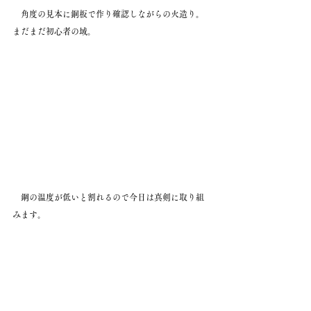
　角度の見本に銅板で作り確認しながらの火造り。
まだまだ初心者の域。
　鋼の温度が低いと割れるので今日は真剣に取り組
みます。