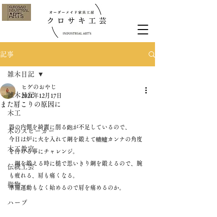
記事
雑木日記
ヒゲのおやじ
雑木日記
2021年12月17日
また肩こりの原因に
木工
器の内側を綺麗に削る鉋が不足しているので、
木のスピーカー
今日は炉に火を入れて鋼を鍛えて轆轤カンナの角度
木工教室
を付ける事にチャレンジ。
　鋼を鍛える時に槌で思いきり鋼を鍛えるので、腕
伝統工芸
も疲れる、肩も痛くなる。
指物
準備運動もなく始めるので肩を痛めるのか。
ハープ