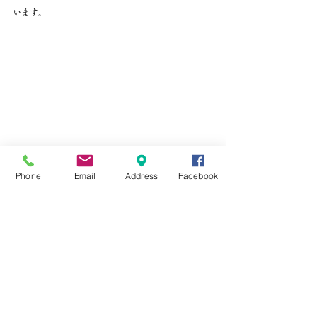
います。
Phone
Email
Address
Facebook
　鋼を鍛える回数が少ないのと、外が塞いのでアン
ビルが錆びてきました
　角度が決まると、夕方に焼きなましに取り掛かり
ます、
鋼の完成になります。