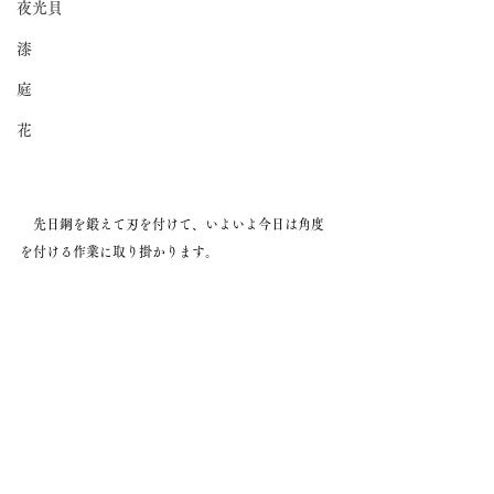
夜光貝
漆
庭
花
　先日鋼を鍛えて刃を付けて、いよいよ今日は角度
を付ける作業に取り掛かります。