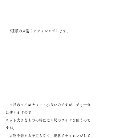
　2種類の火造りにチャレンジします。
　２尺のフイゴチョット小さいのですが、でも十分
に使えますので、
モット大きなものの時には４尺のフイゴを使うので
すが。
　大物を鍛える予定もなく、現状でチャレンジして