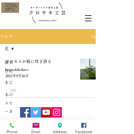
ブログ
花
コスモスが庭に咲き誇る
雑木
kurosakikeihiro
日記
2021年9月26日
木工
木の
スピ
ーカ
ー
Phone
Email
Address
Facebook
木工