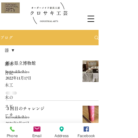
ブログ
漆
栃木県立博物館
雑木
kurosakikeihiro
日記
2022年11月17日
木工
木の
スピ
３回目のチャレンジ
ーカ
kurosakikeihiro
ー
2021年9月15日
Phone
Email
Address
Facebook
木工